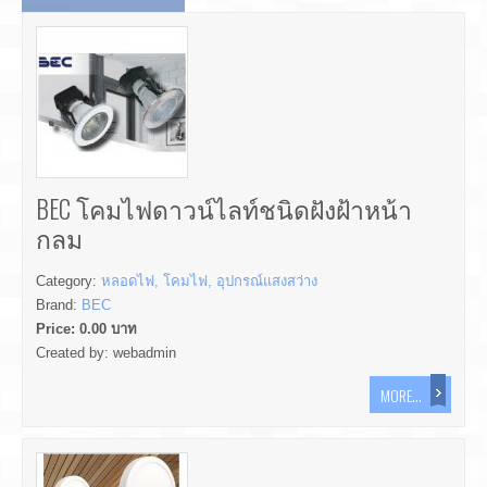
BEC โคมไฟดาวน์ไลท์ชนิดฝังฝ้าหน้า
กลม
Category:
หลอดไฟ, โคมไฟ, อุปกรณ์แสงสว่าง
Brand:
BEC
Price:
0.00
บาท
Created by:
webadmin
MORE...