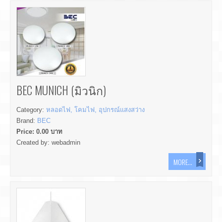
BEC MUNICH (มิวนิก)
Category:
หลอดไฟ, โคมไฟ, อุปกรณ์แสงสว่าง
Brand:
BEC
Price:
0.00
บาท
Created by:
webadmin
MORE...