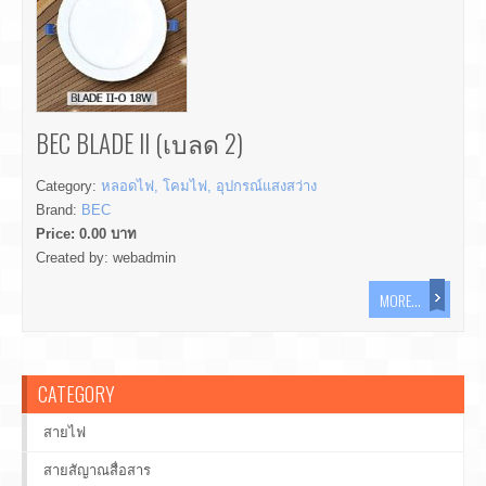
BEC BLADE II (เบลด 2)
Category:
หลอดไฟ, โคมไฟ, อุปกรณ์แสงสว่าง
Brand:
BEC
Price:
0.00
บาท
Created by:
webadmin
MORE...
CATEGORY
สายไฟ
สายสัญาณสื่อสาร