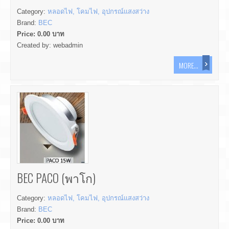
Category:
หลอดไฟ, โคมไฟ, อุปกรณ์แสงสว่าง
Brand:
BEC
Price:
0.00
บาท
Created by:
webadmin
MORE...
BEC PACO (พาโก)
Category:
หลอดไฟ, โคมไฟ, อุปกรณ์แสงสว่าง
Brand:
BEC
Price:
0.00
บาท