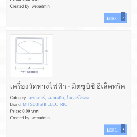
Created by:
webadmin
MORE...
เครื่องวัดทางไฟฟ้า - มิตซูบิชิ อีเล็คทริค
Category:
เบรกเกอร์, แมกเนติก, โอเวอร์โหลด
Brand:
MITSUBISHI ELECTRIC
Price:
0.00
บาท
Created by:
webadmin
MORE...