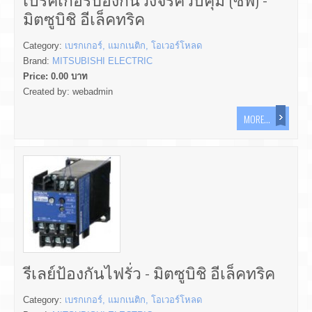
มิตซูบิชิ อีเล็คทริค
Category:
เบรกเกอร์, แมกเนติก, โอเวอร์โหลด
Brand:
MITSUBISHI ELECTRIC
Price:
0.00
บาท
Created by:
webadmin
MORE...
รีเลย์ป้องกันไฟรั่ว - มิตซูบิชิ อีเล็คทริค
Category:
เบรกเกอร์, แมกเนติก, โอเวอร์โหลด