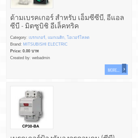
ด้ามเบรคเกอร์ สำหรับ เอ็มซีซีบี, อีแอล
ซีบี - มิตซูบิชิ อีเล็คทริค
Category:
เบรกเกอร์, แมกเนติก, โอเวอร์โหลด
Brand:
MITSUBISHI ELECTRIC
Price:
0.00
บาท
Created by:
webadmin
MORE...
เบรคเกอร์ป้องกันวงจรควบคุม (ซีพี) -