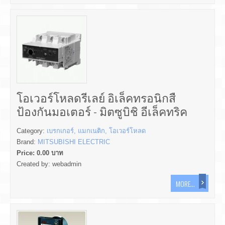
โอเวอร์โหลดรีเลย์ อิเล็คทรอนิกสื
ป้องกันมอเตอร์ - มิตซูบิชิ อีเล็คทริค
Category:
เบรกเกอร์, แมกเนติก, โอเวอร์โหลด
Brand:
MITSUBISHI ELECTRIC
Price:
0.00
บาท
Created by:
webadmin
MORE...