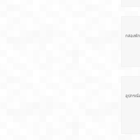
กล่องพั
อุปกรณ์ล