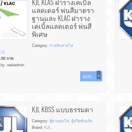
KJL KLAS ฝารางเคเบิ้ล
แลดเดอร์ พ่นสีมาตรา
ฐานและ KLAC ฝาราง
เคเบิ้ลแลดเดอร์ พ่นสี
พิเศษ
Category:
รางเดินสายไฟ
KJL
.00
บาท
 by:
webadmin
MORE...
KJL KBSS แบบธรรมดา
Category:
ตู้ควบคุมไฟ, ตู้สวิตซ์บอร์ด
Brand:
KJL