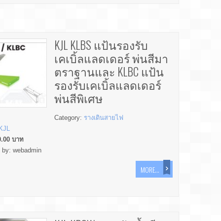
KJL KLBS แป้นรองรับ
เคเบิ้ลแลดเดอร์ พ่นสีมา
ตราฐานและ KLBC แป้น
รองรับเคเบิ้ลแลดเดอร์
พ่นสีพิเศษ
Category:
รางเดินสายไฟ
KJL
0.00
บาท
d by:
webadmin
MORE...