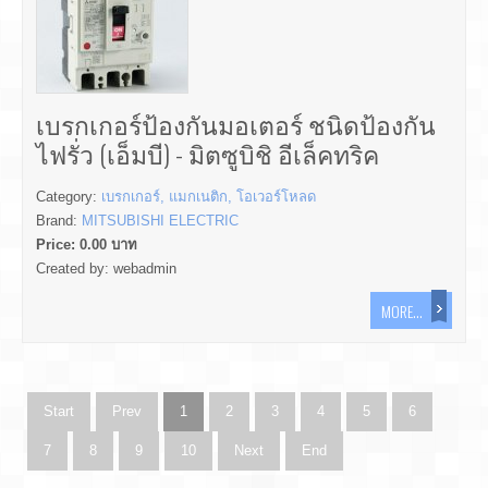
เบรกเกอร์ป้องกันมอเตอร์ ชนิดป้องกัน
ไฟรั่ว (เอ็มบี) - มิตซูบิชิ อีเล็คทริค
Category:
เบรกเกอร์, แมกเนติก, โอเวอร์โหลด
Brand:
MITSUBISHI ELECTRIC
Price:
0.00
บาท
Created by:
webadmin
MORE...
Start
Prev
1
2
3
4
5
6
7
8
9
10
Next
End