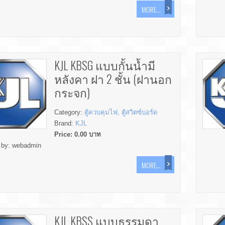
MORE...
KJL KBSG แบบกั้นน้ำมี
หลังคา ฝา 2 ชั้น (ฝานอก
กระจก)
Category:
ตู้ควบคุมไฟ, ตู้สวิตซ์บอร์ด
Brand:
KJL
Price:
0.00
บาท
 by:
webadmin
MORE...
KJL KBSS แบบธรรมดา