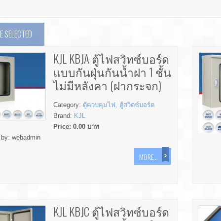
 SELECTED
KJL KBJA ตู้ไฟสวิทซ์บอร์ด
แบบกันฝุ่นกันน้ำฝา 1 ชั้น
ไม่มีหลังคา (ฝากระจก)
Category:
ตู้ควบคุมไฟ, ตู้สวิตซ์บอร์ด
Brand:
KJL
Price:
0.00
บาท
 by:
webadmin
MORE...
KJL KBJC ตู้ไฟสวิทซ์บอร์ด