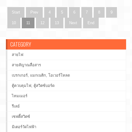
Start
Prev
4
5
6
7
8
9
10
11
12
13
Next
End
CATEGORY
สายไฟ
สายสัญาณสื่อสาร
เบรกเกอร์, แมกเนติก, โอเวอร์โหลด
ตู้ควบคุมไฟ, ตู้สวิตซ์บอร์ด
ไทมเมอร์
รีเลย์
เซฟตี้สวิตซ์
มิเตอร์วัดไฟฟ้า