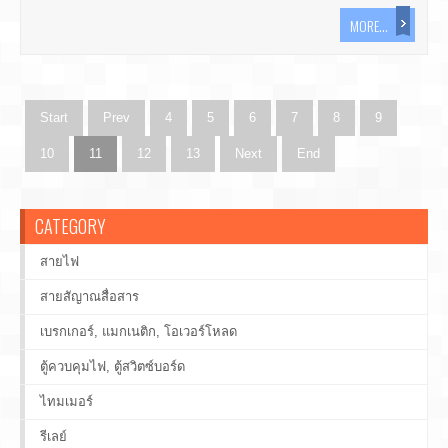
MORE...
Start
Prev
4
5
6
7
8
9
10
11
12
13
Next
End
CATEGORY
สายไฟ
สายสัญาณสื่อสาร
เบรกเกอร์, แมกเนติก, โอเวอร์โหลด
ตู้ควบคุมไฟ, ตู้สวิตซ์บอร์ด
ไทมเมอร์
รีเลย์