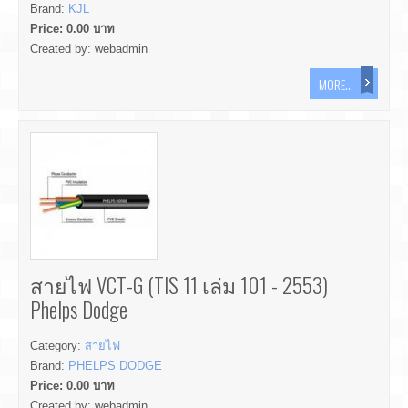
Brand:
KJL
Price:
0.00
บาท
Created by:
webadmin
MORE...
สายไฟ VCT-G (TIS 11 เล่ม 101 - 2553)
Phelps Dodge
Category:
สายไฟ
Brand:
PHELPS DODGE
Price:
0.00
บาท
Created by:
webadmin