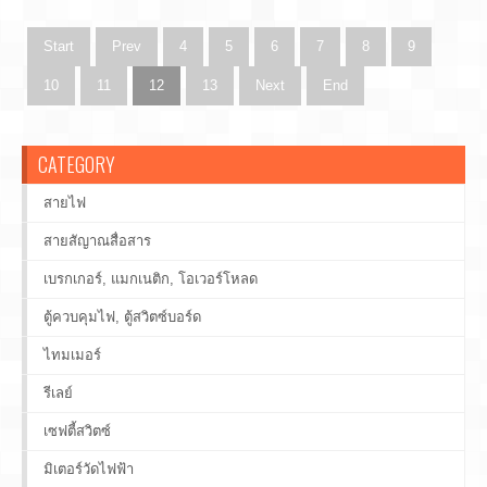
Start
Prev
4
5
6
7
8
9
10
11
12
13
Next
End
CATEGORY
สายไฟ
สายสัญาณสื่อสาร
เบรกเกอร์, แมกเนติก, โอเวอร์โหลด
ตู้ควบคุมไฟ, ตู้สวิตซ์บอร์ด
ไทมเมอร์
รีเลย์
เซฟตี้สวิตซ์
มิเตอร์วัดไฟฟ้า