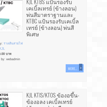
KJL KTBS แป้นรองรับ
เคเบิ้ลเทรย์ (ข้างลอน)
พ่นสีมาตราฐานและ
KTBC แป้นรองรับเคเบิ้ล
เทรย์ (ข้างลอน) พ่นสี
พิเศษ
ry:
รางเดินสายไฟ
KJL
0.00
บาท
d by:
webadmin
MORE...
KJL KTIS/KTOS ข้องอขึ้น-
ข้องอลง เคเบิ้ลเทรย์