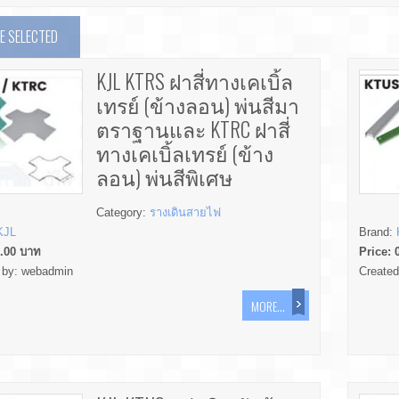
 SELECTED
KJL KTRS ฝาสี่ทางเคเบิ้ล
เทรย์ (ข้างลอน) พ่นสีมา
ตราฐานและ KTRC ฝาสี่
ทางเคเบิ้ลเทรย์ (ข้าง
ลอน) พ่นสีพิเศษ
Category:
รางเดินสายไฟ
KJL
Brand:
.00
บาท
Price:
 by:
webadmin
Create
MORE...