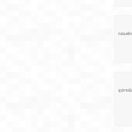
กล่องพั
อุปกรณ์ล