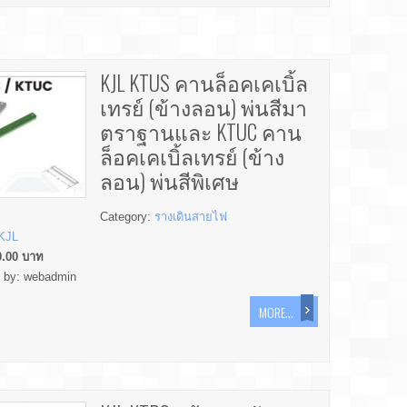
KJL KTUS คานล็อคเคเบิ้ล
เทรย์ (ข้างลอน) พ่นสีมา
ตราฐานและ KTUC คาน
ล็อคเคเบิ้ลเทรย์ (ข้าง
ลอน) พ่นสีพิเศษ
Category:
รางเดินสายไฟ
KJL
0.00
บาท
d by:
webadmin
MORE...