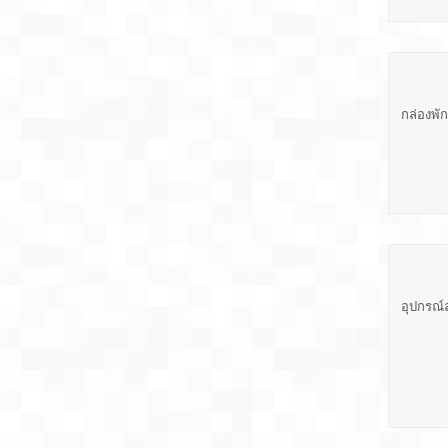
กล่องพั
อุปกรณ์ล