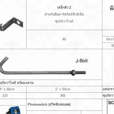
เหล็กตัว Z
สำหรับยึดคาร์ทริดจ์ฟิวส์เห็ด
ชุบกัลวาไนท์
40
กัลวา
6
ุบกัลวาไนท์ พร้อมแหวน
4" x 50cm
1" x 50cm
แท่งกรา
215
365
ชุบกัลว
Photoswitch (สวิทซ์แสงแดด)