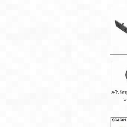
เจ-โบล์ทช
3/