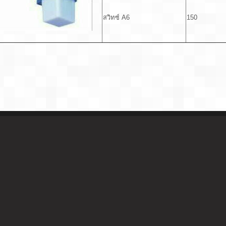
สวิทซ์ A6
150