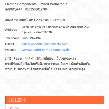
Electric Components Limited Partnership
เลขนิติบุคคล : 0103559017784
เปิดบริการ จันทร์ - เสาร์ เวลา 8:00 น. - 17:30 น.
28 ซอยลาดกระบัง 6 แขวงลาดกระบัง เขตลาดกระบัง
Address
กรุงเทพมหานคร 10520
Telephone
062-519-2494
E-mail
sales@electric-components.co.th
www.electric-components.co.th
Website
www.facebook.com/ElectricComponentsPage
Facebook
เรายินดีอย่างมากที่ท่านได้มาเยี่ยมชมเว็บไซต์ของเรา
Bigozzzz
หากมีข้อสงสัยเรื่องใดหรือต้องการรายละเอียดของสินค้าเพิ่มเติม
เพื่อนเต็มยังไม่สามารถเพิ่มเพื่อนได้
Line ID
เรายินดีบริการท่านด้วยความเต็มใจ ขอขอบพระคุณอย่างสูง
รบกวนเพิ่ม
LINE Official
::
@328tfjng
(มี @ ข้างหน้า)
CATEGORY
สายไฟ