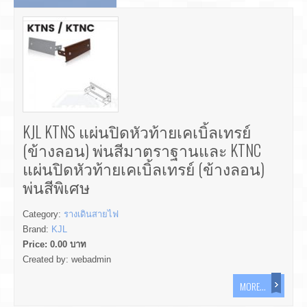
KJL KTNS แผ่นปิดหัวท้ายเคเบิ้ลเทรย์
(ข้างลอน) พ่นสีมาตราฐานและ KTNC
แผ่นปิดหัวท้ายเคเบิ้ลเทรย์ (ข้างลอน)
พ่นสีพิเศษ
Category:
รางเดินสายไฟ
Brand:
KJL
Price:
0.00
บาท
Created by:
webadmin
MORE...