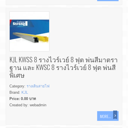
KJL KWSS 8 รางไวร์เวย์ 8 ฟุต พ่นสีมาตรา
ฐาน และ KWSC 8 รางไวร์เวย์ 8 ฟุต พ่นสี
พิเศษ
Category:
รางเดินสายไฟ
Brand:
KJL
Price:
0.00
บาท
Created by:
webadmin
MORE...