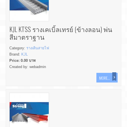
KJL KTSS รางเคเบิ้ลเทรย์ (ข้างลอน) พ่น
สีมาตราฐาน
Category:
รางเดินสายไฟ
Brand:
KJL
Price:
0.00
บาท
Created by:
webadmin
MORE...