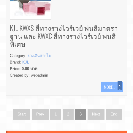
KJL KWXS สี่ทางรางไวร์เวย์ พ่นสีมาตรา
ฐาน และ KWXC สี่ทางรางไวร์เวย์ พ่นสี
พิเศษ
Category:
รางเดินสายไฟ
Brand:
KJL
Price:
0.00
บาท
Created by:
webadmin
MORE...
Start
Prev
1
2
3
Next
End