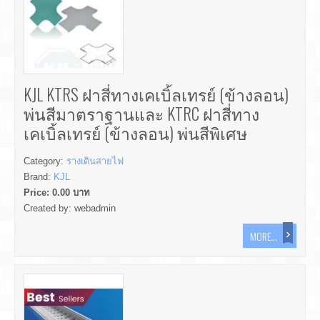
KJL KTRS ฝาสี่ทางเคเบิ้ลเทรย์ (ข้างลอน)
พ่นสีมาตราฐานและ KTRC ฝาสี่ทาง
เคเบิ้ลเทรย์ (ข้างลอน) พ่นสีพิเศษ
Category:
รางเดินสายไฟ
Brand:
KJL
Price:
0.00
บาท
Created by:
webadmin
MORE...