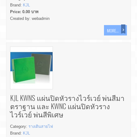
Brand:
KJL
Price:
0.00
บาท
Created by:
webadmin
MORE...
KJL KWNS แผ่นปิดหัวรางไวร์เวย์ พ่นสีมา
ตราฐาน และ KWNC แผ่นปิดหัวราง
ไวร์เวย์ พ่นสีพิเศษ
Category:
รางเดินสายไฟ
Brand:
KJL