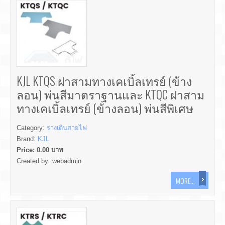
KJL KTQS ฝาสามทางเคเบิ้ลเทรย์ (ข้าง
ลอน) พ่นสีมาตราฐานและ KTQC ฝาสาม
ทางเคเบิ้ลเทรย์ (ข้างลอน) พ่นสีพิเศษ
Category:
รางเดินสายไฟ
Brand:
KJL
Price:
0.00
บาท
Created by:
webadmin
MORE...