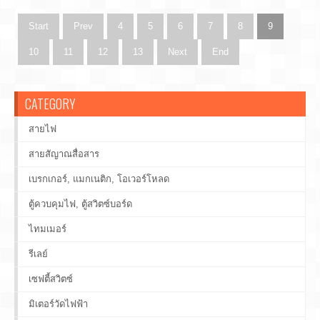
Start
Prev
4
5
6
7
8
9
10
11
12
13
Next
End
CATEGORY
สายไฟ
สายสัญาณสื่อสาร
เบรกเกอร์, แมกเนติก, โอเวอร์โหลด
ตู้ควบคุมไฟ, ตู้สวิตซ์บอร์ด
ไทมเมอร์
รีเลย์
เซฟตี้สวิตซ์
มิเตอร์วัดไฟฟ้า