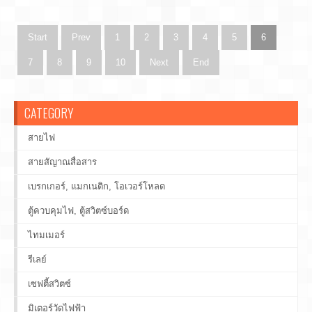
Start
Prev
1
2
3
4
5
6
7
8
9
10
Next
End
CATEGORY
สายไฟ
สายสัญาณสื่อสาร
เบรกเกอร์, แมกเนติก, โอเวอร์โหลด
ตู้ควบคุมไฟ, ตู้สวิตซ์บอร์ด
ไทมเมอร์
รีเลย์
เซฟตี้สวิตซ์
มิเตอร์วัดไฟฟ้า