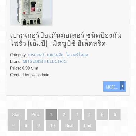
เบรกเกอร์ป้องกันมอเตอร์ ชนิดป้องกัน
ไฟรั่ว (เอ็มบี) - มิตซูบิชิ อีเล็คทริค
Category:
เบรกเกอร์, แมกเนติก, โอเวอร์โหลด
Brand:
MITSUBISHI ELECTRIC
Price:
0.00
บาท
Created by:
webadmin
MORE...
Start
Prev
1
2
3
4
5
6
7
8
9
10
Next
End